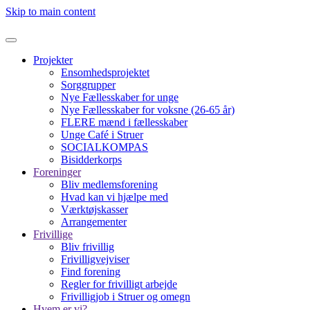
Skip to main content
Projekter
Ensomhedsprojektet
Sorggrupper
Nye Fællesskaber for unge
Nye Fællesskaber for voksne (26-65 år)
FLERE mænd i fællesskaber
Unge Café i Struer
SOCIALKOMPAS
Bisidderkorps
Foreninger
Bliv medlemsforening
Hvad kan vi hjælpe med
Værktøjskasser
Arrangementer
Frivillige
Bliv frivillig
Frivilligvejviser
Find forening
Regler for frivilligt arbejde
Frivilligjob i Struer og omegn
Hvem er vi?