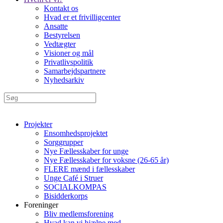
Kontakt os
Hvad er et frivilligcenter
Ansatte
Bestyrelsen
Vedtægter
Visioner og mål
Privatlivspolitik
Samarbejdspartnere
Nyhedsarkiv
Projekter
Ensomhedsprojektet
Sorggrupper
Nye Fællesskaber for unge
Nye Fællesskaber for voksne (26-65 år)
FLERE mænd i fællesskaber
Unge Café i Struer
SOCIALKOMPAS
Bisidderkorps
Foreninger
Bliv medlemsforening
Hvad kan vi hjælpe med