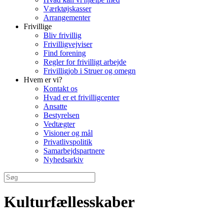
Værktøjskasser
Arrangementer
Frivillige
Bliv frivillig
Frivilligvejviser
Find forening
Regler for frivilligt arbejde
Frivilligjob i Struer og omegn
Hvem er vi?
Kontakt os
Hvad er et frivilligcenter
Ansatte
Bestyrelsen
Vedtægter
Visioner og mål
Privatlivspolitik
Samarbejdspartnere
Nyhedsarkiv
Kulturfællesskaber